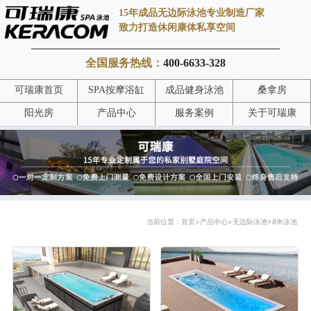
15年成品无边际泳池专业制造厂家
致力打造休闲康体私享空间
全国服务热线：
400-6633-328
可瑞康首页
SPA按摩浴缸
成品健身泳池
桑拿房
阳光房
产品中心
服务案例
关于可瑞康
当前位置：
首页
>
产品中心
>
无边际泳池
>
8米泳池