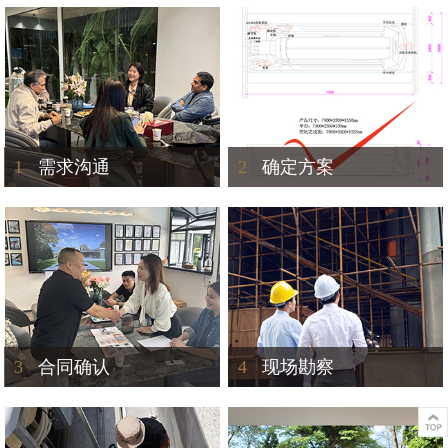
1
需求沟通
2
确定方案
3
合同确认
4
现场勘察