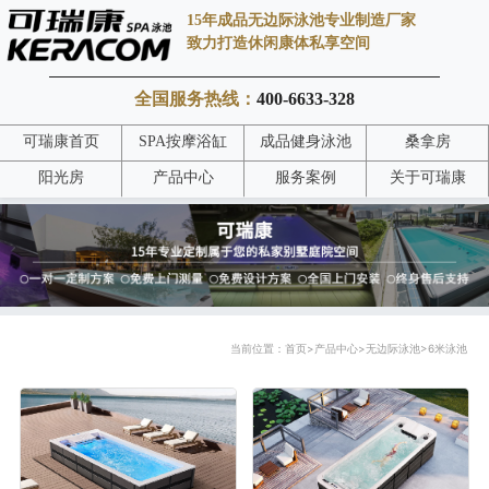
15年成品无边际泳池专业制造厂家
致力打造休闲康体私享空间
全国服务热线：
400-6633-328
可瑞康首页
SPA按摩浴缸
成品健身泳池
桑拿房
阳光房
产品中心
服务案例
关于可瑞康
当前位置：
首页
>
产品中心
>
无边际泳池
>
6米泳池