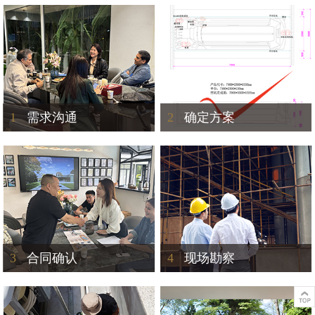
1
需求沟通
2
确定方案
3
合同确认
4
现场勘察