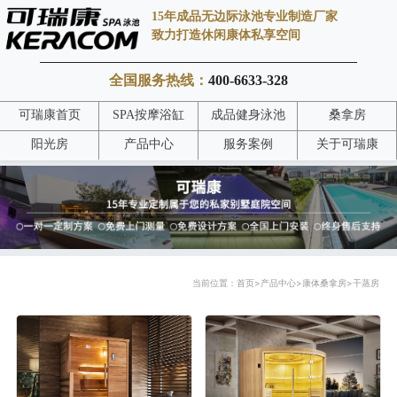
15年成品无边际泳池专业制造厂家
致力打造休闲康体私享空间
全国服务热线：
400-6633-328
可瑞康首页
SPA按摩浴缸
成品健身泳池
桑拿房
阳光房
产品中心
服务案例
关于可瑞康
当前位置：
首页
>
产品中心
>
康体桑拿房
>
干蒸房