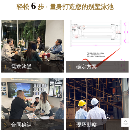
6
轻松
步 · 量身打造您的别墅泳池
1
需求沟通
2
确定方案
3
合同确认
4
现场勘察