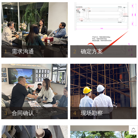
1
需求沟通
2
确定方案
3
合同确认
4
现场勘察