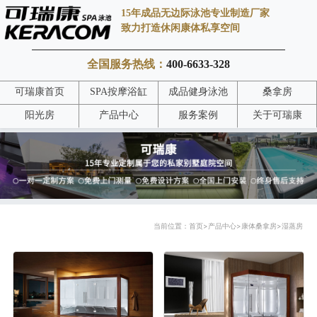
15年成品无边际泳池专业制造厂家
致力打造休闲康体私享空间
全国服务热线：
400-6633-328
可瑞康首页
SPA按摩浴缸
成品健身泳池
桑拿房
阳光房
产品中心
服务案例
关于可瑞康
当前位置：
首页
>
产品中心
>
康体桑拿房
>
湿蒸房