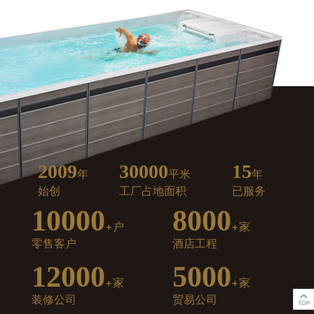
2009
30000
15
年
平米
年
始创
工厂占地面积
已服务
10000
8000
+户
+家
零售客户
酒店工程
12000
5000
+家
+家
装修公司
贸易公司