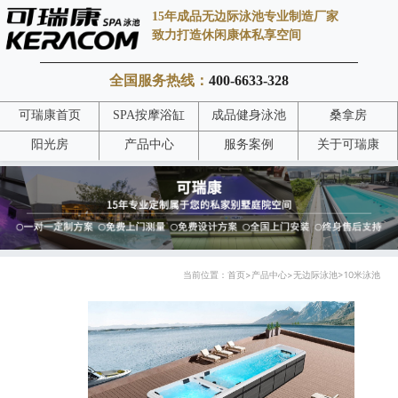
15年成品无边际泳池专业制造厂家
致力打造休闲康体私享空间
全国服务热线：
400-6633-328
可瑞康首页
SPA按摩浴缸
成品健身泳池
桑拿房
阳光房
产品中心
服务案例
关于可瑞康
当前位置：
首页
>
产品中心
>
无边际泳池
>
10米泳池