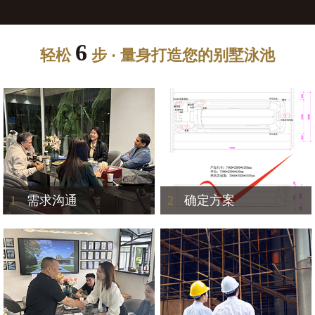
6
轻松
步 · 量身打造您的别墅泳池
1
需求沟通
2
确定方案