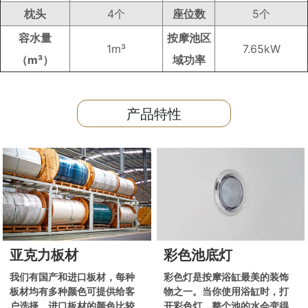
枕头
4个
座位数
5个
容水量
按摩池区
1m³
7.65kW
（m³）
域功率
产品特性
亚克力板材
彩色池底灯
我们有国产和进口板材，每种
彩色灯是按摩浴缸最美的装饰
板材均有多种颜色可提供给客
物之一。当你使用浴缸时，打
户选择。进口板材的颜色比较
开彩色灯，整个池的水会变得