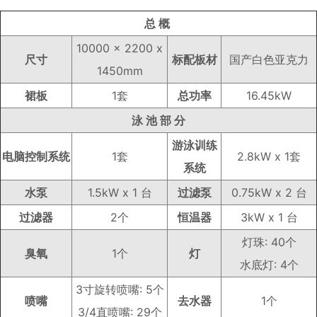
总 概
10000 x 2200 x
尺寸
标配板材
国产白色亚克力
1450mm
裙板
1套
总功率
16.45kW
泳 池 部 分
游泳训练
电脑控制系统
1套
2.8kW x 1套
系统
水泵
1.5kW x 1 台
过滤泵
0.75kW x 2 台
过滤器
2个
恒温器
3kW x 1 台
灯珠: 40个
臭氧
1个
灯
水底灯: 4个
3寸旋转喷嘴: 5个
喷嘴
去水器
1个
3/4直喷嘴: 29个