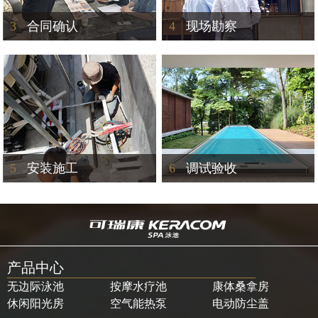
3
合同确认
4
现场勘察
5
安装施工
6
调试验收
产品中心
无边际泳池
按摩水疗池
康体桑拿房
休闲阳光房
空气能热泵
电动防尘盖