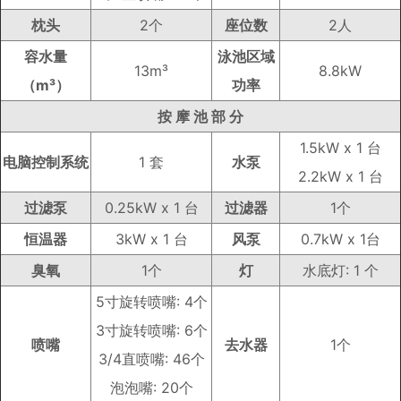
枕头
2个
座位数
2人
容水量
泳池区域
13m³
8.8kW
（m³）
功率
按 摩 池 部 分
1.5kW x 1 台
电脑控制系统
1 套
水泵
2.2kW x 1 台
过滤泵
0.25kW x 1 台
过滤器
1个
恒温器
3kW x 1 台
风泵
0.7kW x 1台
臭氧
1个
灯
水底灯: 1 个
5寸旋转喷嘴: 4个
3寸旋转喷嘴: 6个
喷嘴
去水器
1个
3/4直喷嘴: 46个
泡泡嘴: 20个