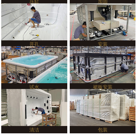
压缸
加固
开孔
安装
试水
裙板安装
清洁
包装